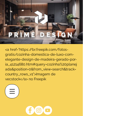
PRIME DESIGN
<a href="https://br.freepik.com/fotos-
gratis/cozinha-domestica-de-luxo-com-
elegante-design-de-madeira-gerado-por-
ia_41214680.htm#query=cozinha%20planej
ada&position=0&from_view=search&track=
country_rows_v1">Imagem de
vecstock</a> no Freepik